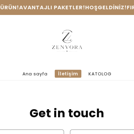
T ÜRÜN!
AVANTAJLI PAKETLER!
HOŞGELDİNİZ!
F
Ana sayfa
İletişim
KATOLOG
Get in touch