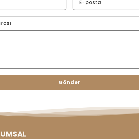
E-posta
rası
Gönder
RUMSAL