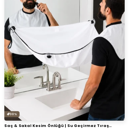
i
y
o
n
:
30%
Saç & Sakal Kesim Önlüğü | Su Geçirmez Tıraş