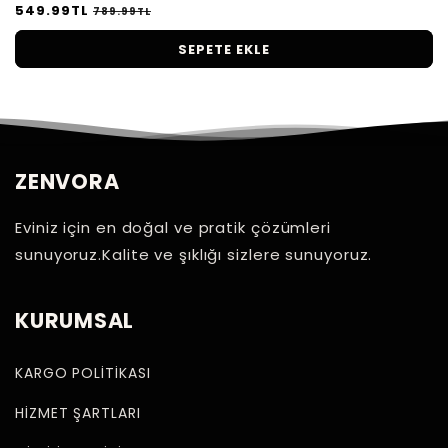
Önlüğü
N
549.99TL
İ
789.99TL
o
n
r
d
SEPETE EKLE
m
i
a
r
l
i
f
m
i
l
y
i
a
f
ZENVORA
t
i
y
Eviniz için en doğal ve pratik çözümleri
a
t
sunuyoruz.Kalite ve şıklığı sizlere sunuyoruz.
KURUMSAL
KARGO POLİTİKASI
HİZMET ŞARTLARI